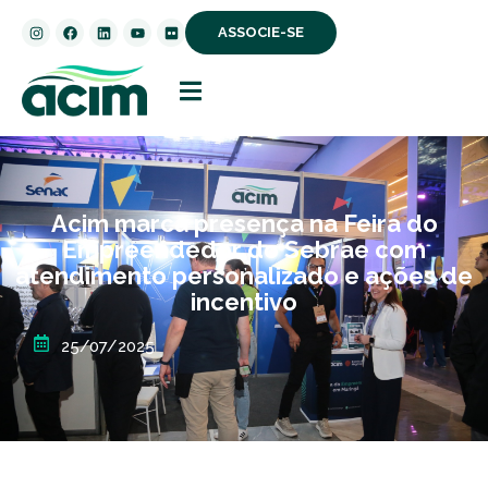
ASSOCIE-SE
Acim marca presença na Feira do
Empreendedor do Sebrae com
atendimento personalizado e ações de
incentivo
25/07/2025